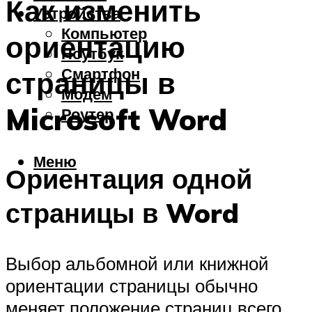
Как изменить
Устройства
Компьютер
ориентацию
Ноутбук
Смартфон
страницы в
Модем
Microsoft Word
Роутер
Меню
Ориентация одной
страницы в Word
Выбор альбомной или книжной
ориентации страницы обычно
меняет положение страниц всего