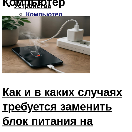
Компьютер
Устройства
Компьютер
Ноутбук
Смартфон
Модем
Роутер
Меню
Как и в каких случаях
требуется заменить
блок питания на