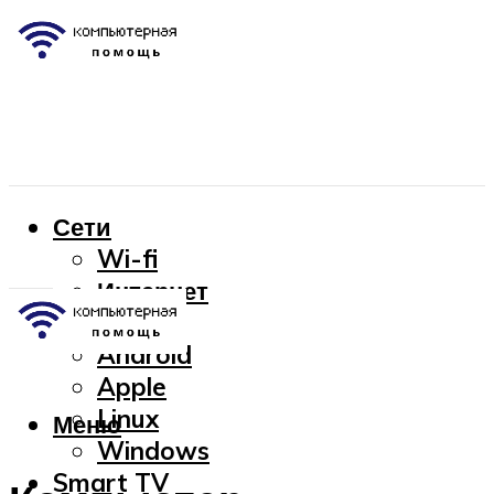
Сети
Wi-fi
Интернет
OC
Android
Apple
Linux
Меню
Windows
Smart TV