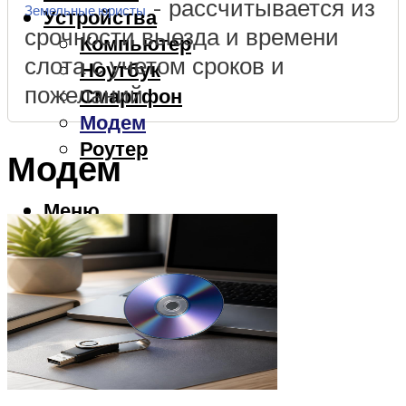
- рассчитывается из
Земельные юристы
Устройства
срочности выезда и времени
Компьютер
слота с учетом сроков и
Ноутбук
пожеланий.
Смартфон
Модем
Роутер
Модем
Меню