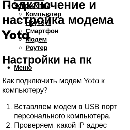
Подключение и
Устройства
Компьютер
настройка модема
Ноутбук
Смартфон
Yota
Модем
Роутер
Настройки на пк
Меню
Как подключить модем Yota к
компьютеру?
Вставляем модем в USB порт
персонального компьютера.
Проверяем, какой IP адрес