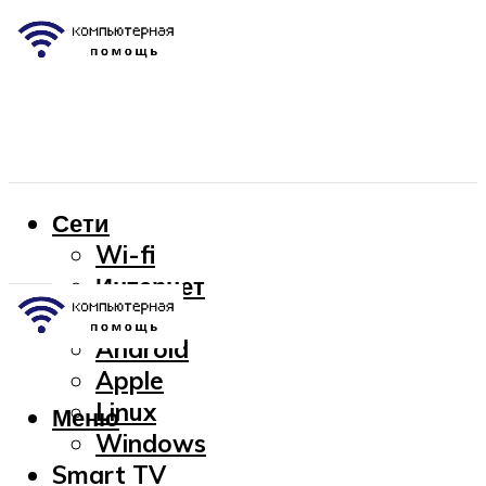
Сети
Wi-fi
Интернет
OC
Android
Apple
Linux
Меню
Windows
Smart TV