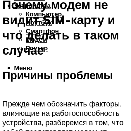
Почему модем не
Устройства
Компьютер
видит SIM-карту и
Ноутбук
Смартфон
что делать в таком
Модем
случае
Роутер
Меню
Причины проблемы
Прежде чем обозначить факторы,
влияющие на работоспособность
устройства, разберемся в том, что