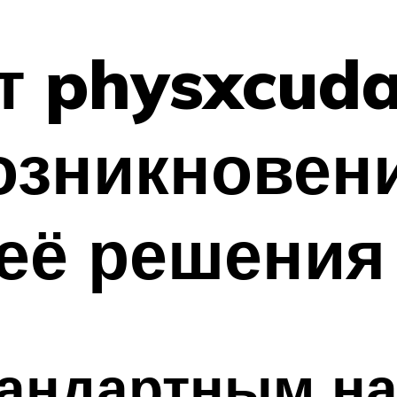
 physxcudar
озникновен
её решения
тандартным н