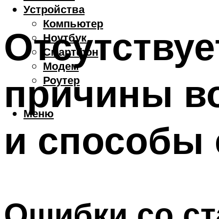
Устройства
Компьютер
Отсутствует
Ноутбук
Смартфон
Модем
причины в
Роутер
Меню
и способы 
Ошибки со с