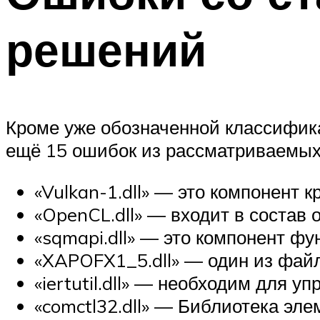
решений
Кроме уже обозначенной классифика
ещё 15 ошибок из рассматриваемых 
«Vulkan-1.dll» — это компонент 
«OpenCL.dll» — входит в состав
«sqmapi.dll» — это компонент ф
«XAPOFX1_5.dll» — один из файл
«iertutil.dll» — необходим для у
«comctl32.dll» — Библиотека эл