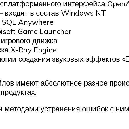
оссплатформенного интерфейса Open
» — входят в состав Windows NT
ой SQL Anywhere
Ubisoft Game Launcher
ь игрового движка
жка X-Ray Engine
логии создания звуковых эффектов «EA
йлов имеют абсолютное разное проис
 продуктах.
ми методами устранения ошибок с ни