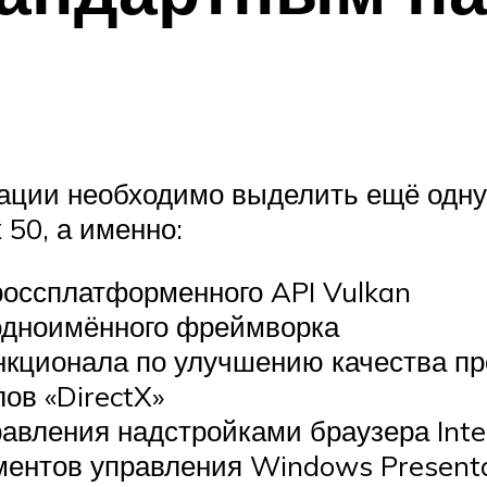
ции необходимо выделить ещё одну 
50, а именно:
кроссплатформенного API Vulkan
 одноимённого фреймворка
ункционала по улучшению качества пр
ов «DirectX»
правления надстройками браузера Inte
ементов управления Windows Present