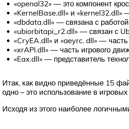
«openal32» — это компонент кр
«KernelBase.dll» и «kernel32.dll
«dbdata.dll» — связана с работ
«ubiorbitapi_r2.dll» — связан с 
«CryEA.dll» и «aeyrc. dll» — част
«xrAPI.dll» — часть игрового дви
«Eax.dll» — представитель техно
Итак, как видно приведённые 15 фа
одно – это использование в игровых
Исходя из этого наиболее логичны