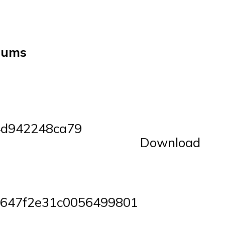
sums
4d942248ca79
Download
647f2e31c0056499801