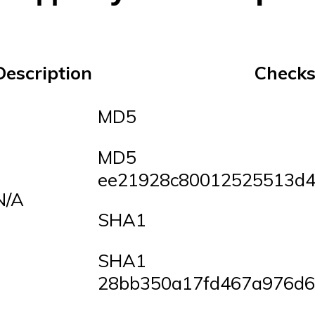
Description
Check
MD5
MD5
ee21928c80012525513d
N/A
SHA1
SHA1
28bb350a17fd467a976d6