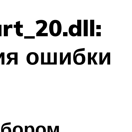
t_20.dll:
ия ошибки
абором