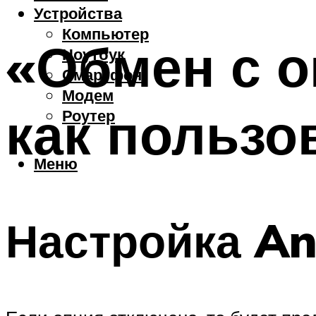
Устройства
Компьютер
«Обмен с о
Ноутбук
Смартфон
Модем
как пользо
Роутер
Меню
Настройка An