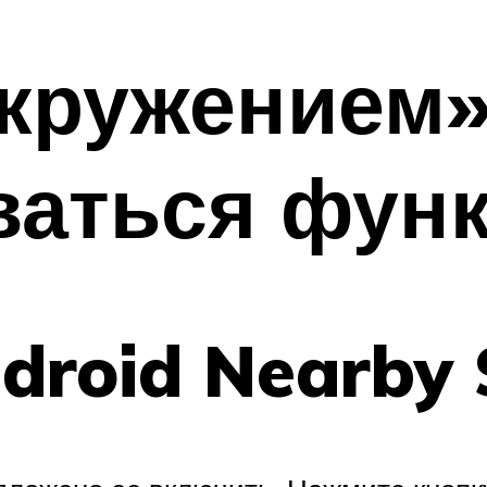
кружением»
ваться фун
droid Nearby 