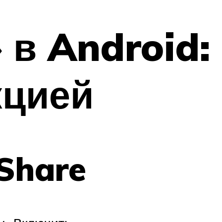
 в Android:
кцией
Share