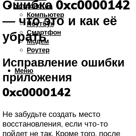
Ошибка 0xc0000142
Устройства
Компьютер
— что это и как её
Ноутбук
Смартфон
убрать
Модем
Роутер
Исправление ошибки
Меню
приложения
0xc0000142
Не забудьте создать место
восстановления, если что-то
пойдет не так. Кроме того, после