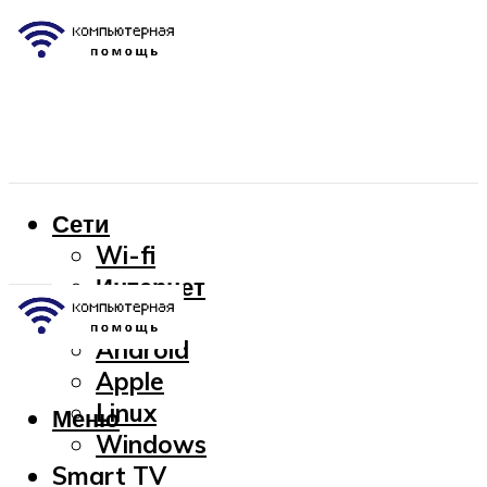
Сети
Wi-fi
Интернет
OC
Android
Apple
Linux
Меню
Windows
Smart TV