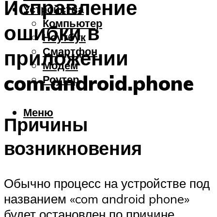
Исправление
Устройства
Компьютер
ошибки в
Ноутбук
Смартфон
приложении
Модем
com.android.phone
Роутер
Меню
Причины
возникновения
Обычно процесс на устройстве под
названием «com android phone»
будет остановлен по причине