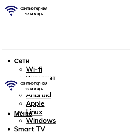
Сети
Wi-fi
Интернет
OC
Android
Apple
Linux
Меню
Windows
Smart TV