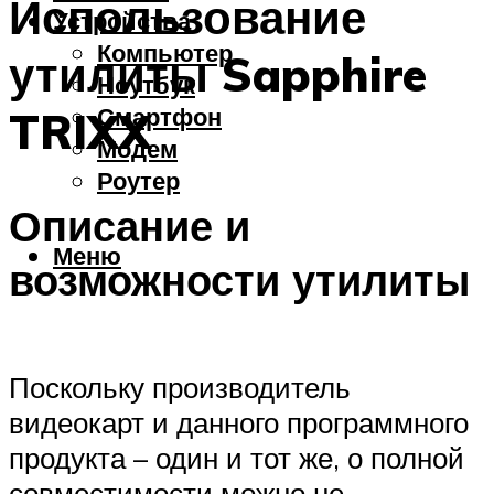
Использование
Устройства
Компьютер
утилиты Sapphire
Ноутбук
Смартфон
TRIXX
Модем
Роутер
Описание и
Меню
возможности утилиты
Поскольку производитель
видеокарт и данного программного
продукта – один и тот же, о полной
совместимости можно не