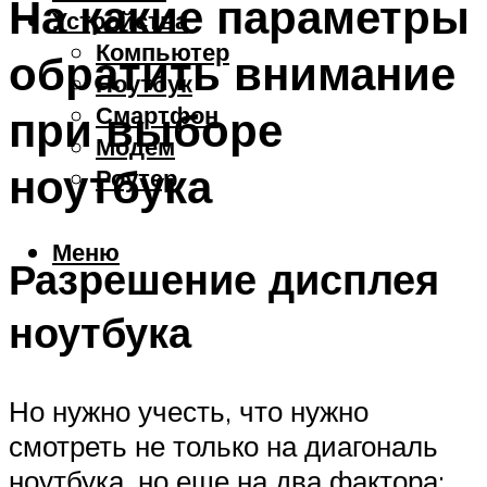
На какие параметры
Устройства
Компьютер
обратить внимание
Ноутбук
Смартфон
при выборе
Модем
ноутбука
Роутер
Меню
Разрешение дисплея
ноутбука
Но нужно учесть, что нужно
смотреть не только на диагональ
ноутбука, но еще на два фактора: