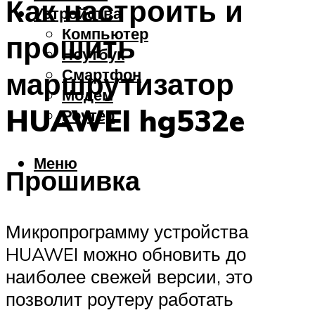
Как настроить и
Устройства
Компьютер
прошить
Ноутбук
Смартфон
маршрутизатор
Модем
HUAWEI hg532e
Роутер
Меню
Прошивка
Микропрограмму устройства
HUAWEI можно обновить до
наиболее свежей версии, это
позволит роутеру работать