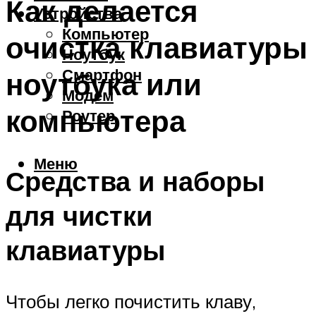
Как делается
Устройства
Компьютер
очистка клавиатуры
Ноутбук
Смартфон
ноутбука или
Модем
компьютера
Роутер
Меню
Средства и наборы
для чистки
клавиатуры
Чтобы легко почистить клаву,