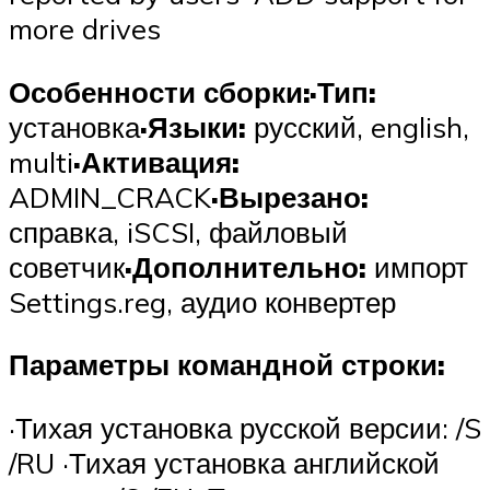
more drives
Особенности сборки:
·Тип:
установка
·Языки:
русский, english,
multi
·Активация:
ADMIN_CRACK
·Вырезано:
справка, iSCSI, файловый
советчик
·Дополнительно:
импорт
Settings.reg, аудио конвертер
Параметры командной строки:
·Тихая установка русской версии: /S
/RU ·Тихая установка английской