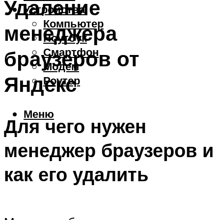
Удаление
Устройства
Компьютер
менеджера
Ноутбук
Смартфон
браузеров от
Модем
Яндекс
Роутер
Меню
Для чего нужен
менеджер браузеров и
как его удалить