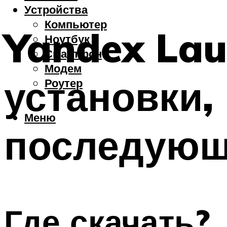
Устройства
Компьютер
Yandex Lau
Ноутбук
Смартфон
Модем
установки,
Роутер
Меню
последующ
Где скачать?