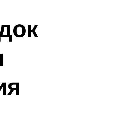
ядок
и
ия