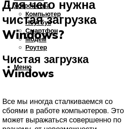
Для чего нужна
Устройства
Компьютер
чистая загрузка
Ноутбук
Смартфон
Windows?
Модем
Роутер
Чистая загрузка
Меню
Windows
Все мы иногда сталкиваемся со
сбоями в работе компьютеров. Это
может выражаться совершенно по
разному, от невозможности