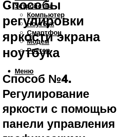
Способы
Устройства
Компьютер
регулировки
Ноутбук
Смартфон
яркости экрана
Модем
ноутбука
Роутер
Меню
Способ №4.
Регулирование
яркости с помощью
панели управления