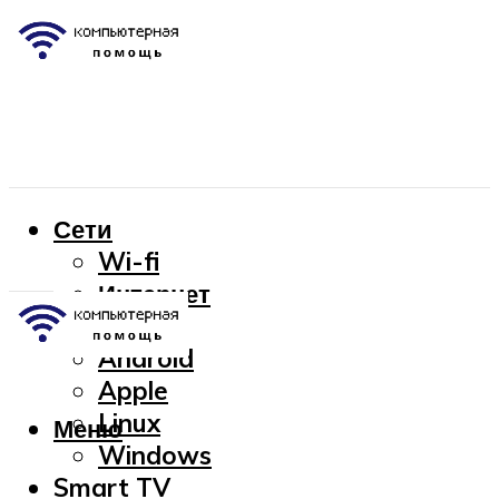
Сети
Wi-fi
Интернет
OC
Android
Apple
Linux
Меню
Windows
Smart TV