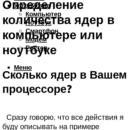
Определение
Устройства
Компьютер
количества ядер в
Ноутбук
Смартфон
компьютере или
Модем
ноутбуке
Роутер
Меню
Сколько ядер в Вашем
процессоре?
Сразу говорю, что все действия я
буду описывать на примере