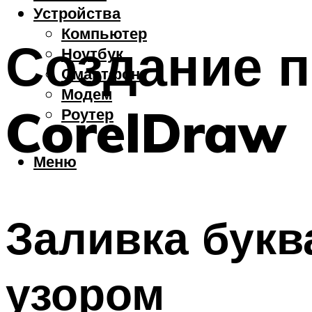
Устройства
Компьютер
Создание п
Ноутбук
Смартфон
Модем
CorelDraw
Роутер
Меню
Заливка букв
узором