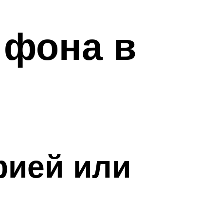
 фона в
фией или