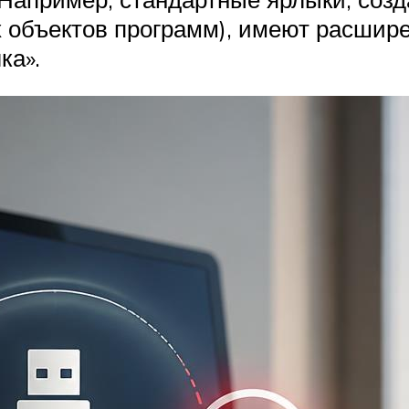
 объектов программ), имеют расшире
ка».