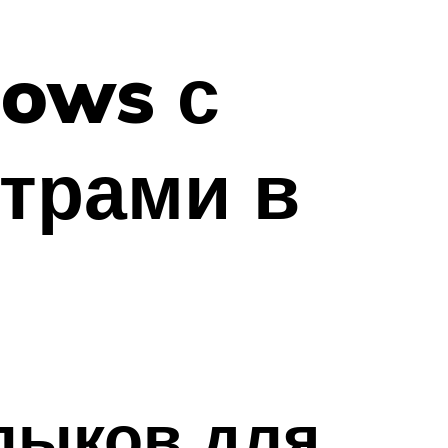
ows с
трами в
лыков для