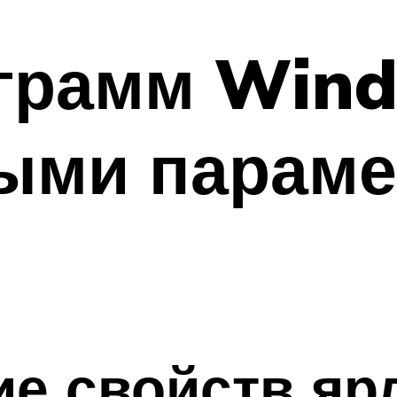
ограмм Wind
ыми параме
е свойств яр