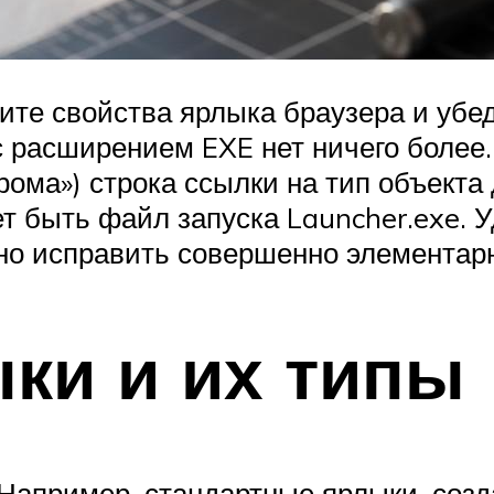
те свойства ярлыка браузера и убед
 расширением EXE нет ничего более.
ома») строка ссылки на тип объекта
ет быть файл запуска Launcher.exe. 
но исправить совершенно элементар
ки и их типы
. Например, стандартные ярлыки, со