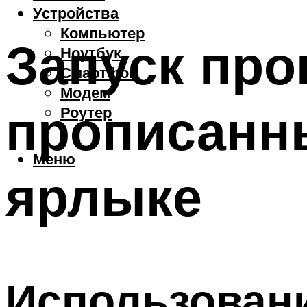
Устройства
Компьютер
Запуск пр
Ноутбук
Смартфон
Модем
прописанн
Роутер
Меню
ярлыке
Использовани