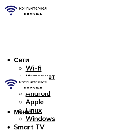
Сети
Wi-fi
Интернет
OC
Android
Apple
Linux
Меню
Windows
Smart TV