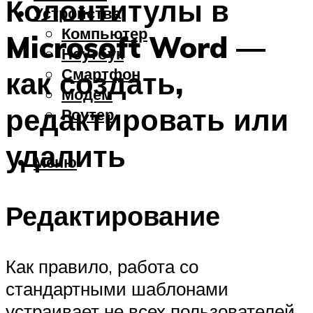
Колонтитулы в
Устройства
Компьютер
Microsoft Word —
Ноутбук
Смартфон
как создать,
Модем
редактировать или
Роутер
удалить
Меню
Редактирование
Как правило, работа со
стандартными шаблонами
устраивает не всех пользователей.