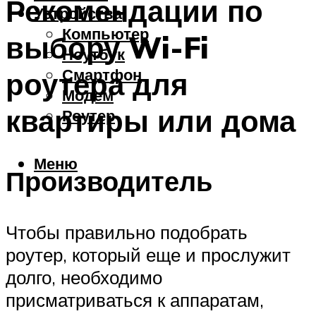
Рекомендации по
Устройства
Компьютер
выбору Wi-Fi
Ноутбук
Смартфон
роутера для
Модем
квартиры или дома
Роутер
Меню
Производитель
Чтобы правильно подобрать
роутер, который еще и прослужит
долго, необходимо
присматриваться к аппаратам,