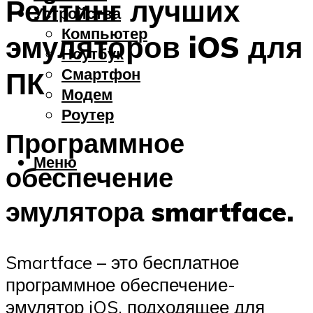
Рейтинг лучших
Устройства
Компьютер
эмуляторов iOS для
Ноутбук
Смартфон
ПК
Модем
Роутер
Программное
Меню
обеспечение
эмулятора smartface.
Smartface – это бесплатное
программное обеспечение-
эмулятор iOS, подходящее для