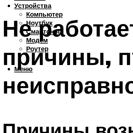
Устройства
Компьютер
Не работае
Ноутбук
Смартфон
Модем
причины, п
Роутер
Меню
неисправн
Причины воз