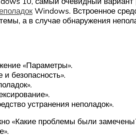
ndows 10, самый очевидный вариант 
неполадок
Windows. Встроенное средс
емы, а в случае обнаружения непола
жение «Параметры».
 и безопасность».
поладок».
ексирование».
редство устранения неполадок».
окно «Какие проблемы были замечены
е».