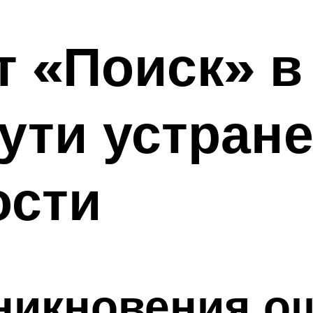
т «Поиск» 
ути устран
ости
никновения о