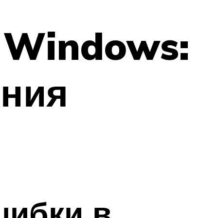
в Windows:
ения
шибки в