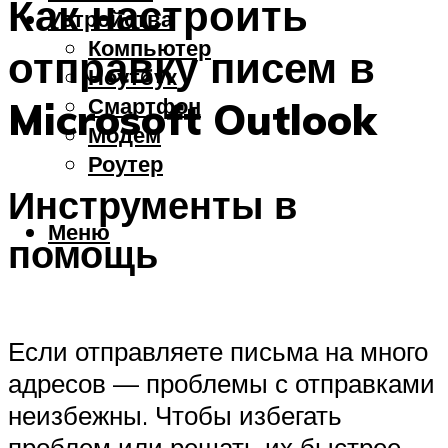
Как настроить
Устройства
Компьютер
отправку писем в
Ноутбук
Смартфон
Microsoft Outlook
Модем
Роутер
Инструменты в
Меню
помощь
Если отправляете письма на много
адресов — проблемы с отправками
неизбежны. Чтобы избегать
проблем или решать их быстрее —