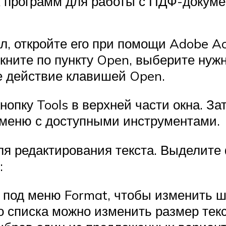
х программ для работы с ПДФ-докумен
, откройте его при помощи Adobe Acr
елкните по пункту Open, выберите ну
е действие клавишей Open.
опку Tools в верхней части окна. За
 меню с доступными инструментами.
я редактирования текста. Выделите 
:
под меню Format, чтобы изменить ш
 списка можно изменить размер текс