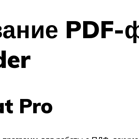
вание PDF-
der
t Pro