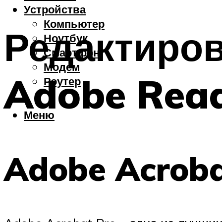
Устройства
Компьютер
Редактиро
Ноутбук
Смартфон
Модем
Adobe Rea
Роутер
Меню
Adobe Acroba