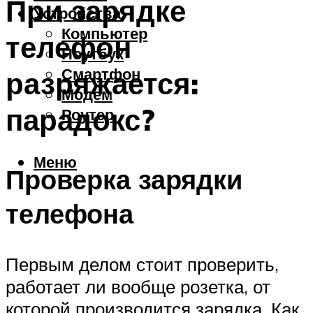
При зарядке
Устройства
Компьютер
телефон
Ноутбук
Смартфон
разряжается:
Модем
парадокс?
Роутер
Меню
Проверка зарядки
телефона
Первым делом стоит проверить,
работает ли вообще розетка, от
которой производится зарядка. Как