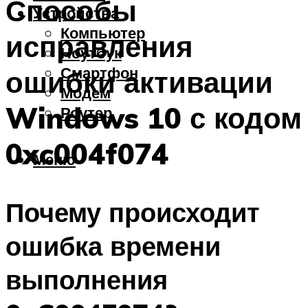
Способы
Устройства
Компьютер
исправления
Ноутбук
Смартфон
ошибки активации
Модем
Windows 10 с кодом
Роутер
0xc004f074
Меню
Почему происходит
ошибка времени
выполнения