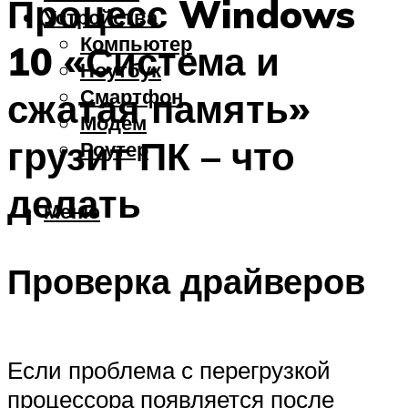
Процесс Windows
Устройства
Компьютер
10 «Система и
Ноутбук
Смартфон
сжатая память»
Модем
грузит ПК – что
Роутер
делать
Меню
Проверка драйверов
Если проблема с перегрузкой
процессора появляется после