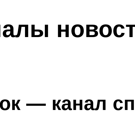
алы новост
ок — канал с