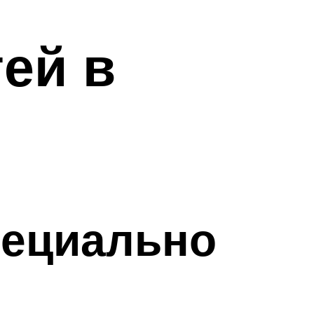
ей в
пециально