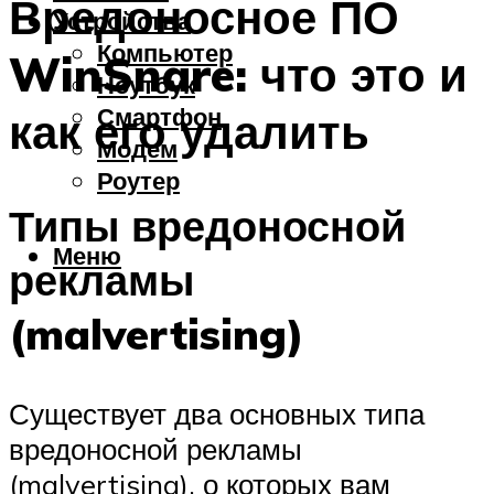
Вредоносное ПО
Устройства
Компьютер
WinSnare: что это и
Ноутбук
Смартфон
как его удалить
Модем
Роутер
Типы вредоносной
Меню
рекламы
(malvertising)
Существует два основных типа
вредоносной рекламы
(malvertising), о которых вам