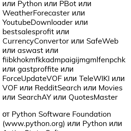
или Python или PBot или
WeatherForecaster или
YoutubeDownloader или
bestsalesprofit или
CurrencyConvertor или SafeWeb
или aswast или
fiibkhokmfkkadmpaigijmgmlfenpchk
или gastproffite или
ForceUpdateVOF или TeleWIKI или
VOF или RedditSearch или Movies
или SearchAY или QuotesMaster
от Python Software Foundation
(www.python.org) или Python или