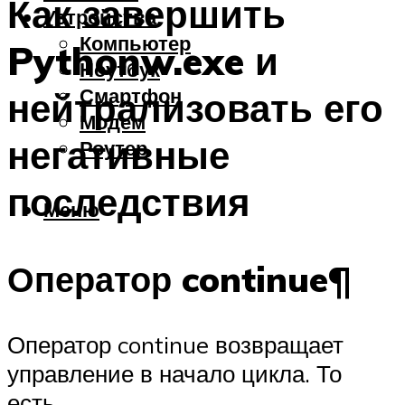
Как завершить
Устройства
Компьютер
Pythonw.exe и
Ноутбук
Смартфон
нейтрализовать его
Модем
негативные
Роутер
последствия
Меню
Оператор continue¶
Оператор continue возвращает
управление в начало цикла. То
есть,