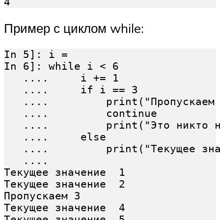
Пример с циклом while:
In 5]: i = 

In 6]: while i < 6

   ....     i += 1

   ....     if i == 3

   ....         print("Пропускаем 
   ....         continue

   ....         print("Это никто н
   ....     else

   ....         print("Текущее зна
   ....

Текущее значение  1

Текущее значение  2

Пропускаем 3

Текущее значение  4

Текущее значение  5
