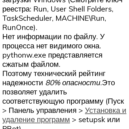
реестра:
Run
,
User Shell Folders
,
TaskScheduler
,
MACHINE\Run
,
RunOnce
).
Нет информации по файлу. У
процесса нет видимого окна.
pythonw.exe представляется
сжатым файлом.
Поэтому технический рейтинг
надежности
80% опасности
.Это
позволяет удалить
соответствующую программу (Пуск
> Панель управления >
Установка и
удаление программ
> setupsk или
PBot).