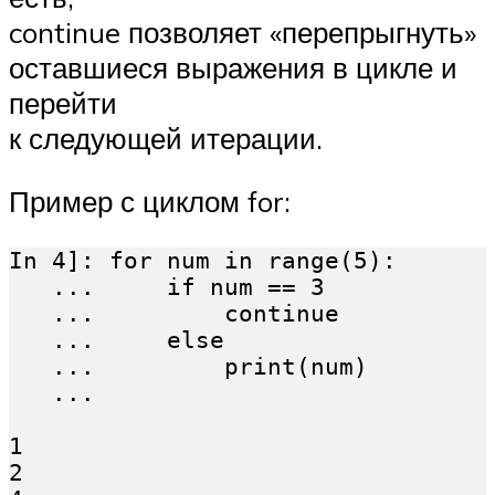
continue позволяет «перепрыгнуть»
оставшиеся выражения в цикле и
перейти
к следующей итерации.
Пример с циклом for:
In 4]: for num in range(5):

   ...     if num == 3

   ...         continue

   ...     else

   ...         print(num)

   ...

1

2
