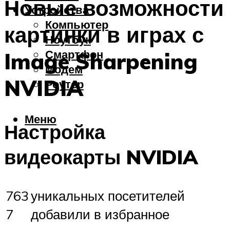
Новые возможности
Устройства
Компьютер
картинки в играх с
Ноутбук
Смартфон
Image Sharpening
Модем
NVIDIA
Роутер
Меню
Настройка
видеокарты NVIDIA
763
уникальных посетителей
7
добавили в избранное