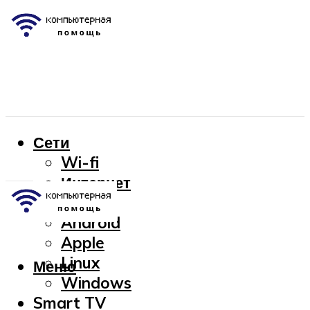
Сети
Wi-fi
Интернет
OC
Android
Apple
Linux
Меню
Windows
Smart TV