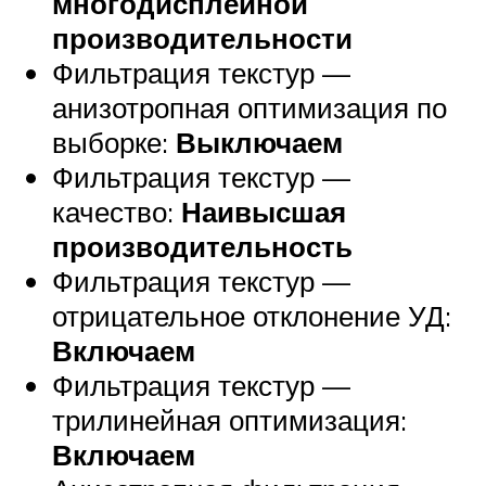
многодисплейной
производительности
Фильтрация текстур —
анизотропная оптимизация по
выборке:
Выключаем
Фильтрация текстур —
качество:
Наивысшая
производительность
Фильтрация текстур —
отрицательное отклонение УД:
Включаем
Фильтрация текстур —
трилинейная оптимизация:
Включаем