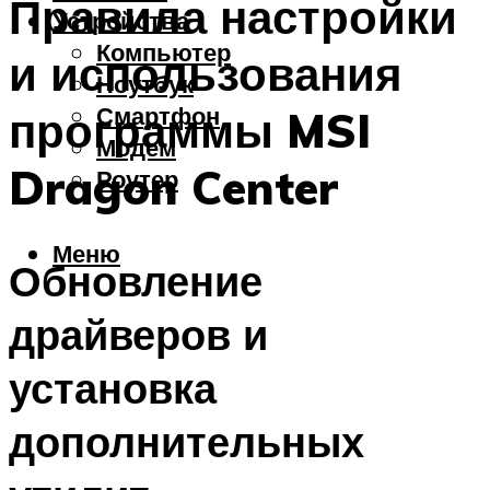
Правила настройки
Устройства
Компьютер
и использования
Ноутбук
Смартфон
программы MSI
Модем
Dragon Center
Роутер
Меню
Обновление
драйверов и
установка
дополнительных