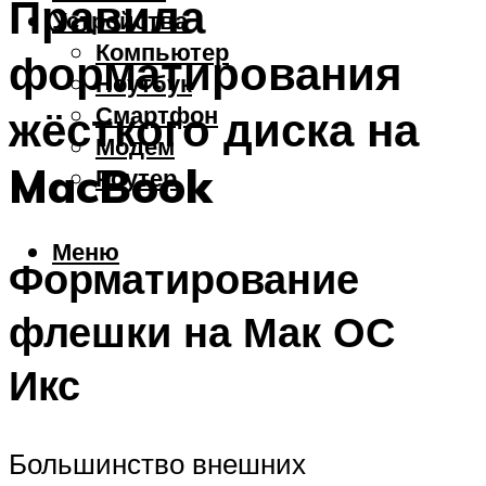
Правила
Устройства
Компьютер
форматирования
Ноутбук
Смартфон
жёсткого диска на
Модем
MacBook
Роутер
Меню
Форматирование
флешки на Мак ОС
Икс
Большинство внешних