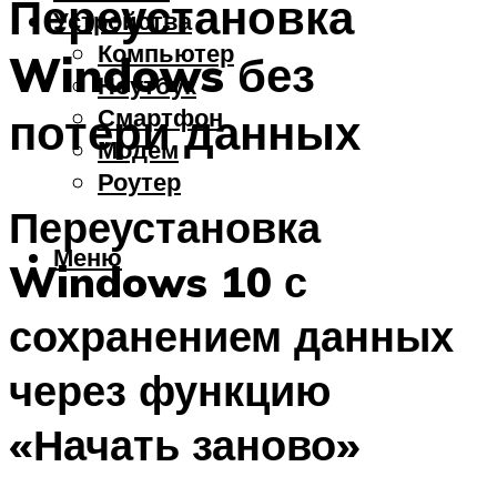
Переустановка
Устройства
Компьютер
Windows без
Ноутбук
Смартфон
потери данных
Модем
Роутер
Переустановка
Меню
Windows 10 с
сохранением данных
через функцию
«Начать заново»