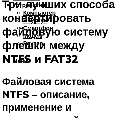
Три лучших способа
Устройства
Компьютер
конвертировать
Ноутбук
Смартфон
файловую систему
Модем
флешки между
Роутер
NTFS и FAT32
Меню
Файловая система
NTFS – описание,
применение и