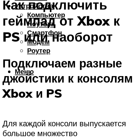
Как подключить
Устройства
Компьютер
геймпад от Xbox к
Ноутбук
Смартфон
PS или наоборот
Модем
Роутер
Подключаем разные
Меню
джойстики к консолям
Xbox и PS
Для каждой консоли выпускается
большое множество