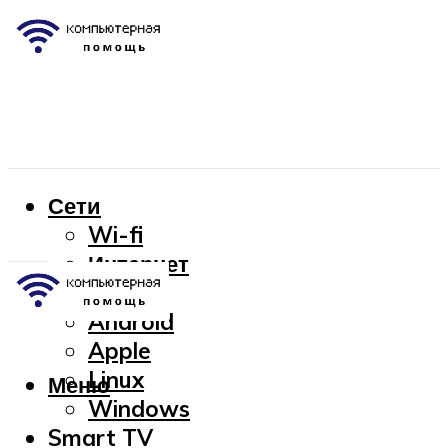
Сети
Wi-fi
Интернет
OC
Android
Apple
Linux
Меню
Windows
Smart TV