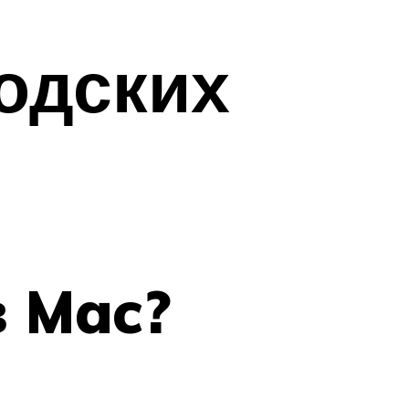
одских
в Mac?