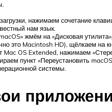
ы.
резагрузки, нажимаем сочетание кла
вестный нам язык.
acOS» жмём на «Дисковая утилита», 
но это Macintosh HD), щёлкаем на кн
т Mac OS Extended, нажимаем «Стере
ираем пункт «Переустановить macOS 
перационной системы.
вои приложен