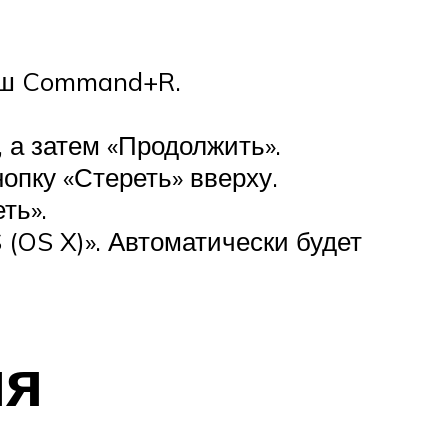
виш Command+R.
а затем «Продолжить».
опку «Стереть» вверху.
ть».
(OS X)». Автоматически будет
ия