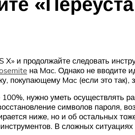
ите «Переуст
 X» и продолжайте следовать инструк
osemite
на Mac. Однако не вводите и
у, покупающему Mac (если это так), 
е 100%, нужно уметь осуществлять 
 восстановление символов пароля, во
рается ниже, но и об остальных тож
инструментов. В сложных ситуациях т