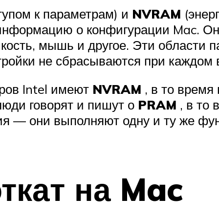
тупом к параметрам) и
NVRAM
(энер
информацию о конфигурации Mac. Они
омкость, мышь и другое. Эти области 
стройки не сбрасываются при каждом
ров Intel имеют
NVRAM
, в то время
люди говорят и пишут о
PRAM
, в то
ния — они выполняют одну и ту же ф
откат на Mac