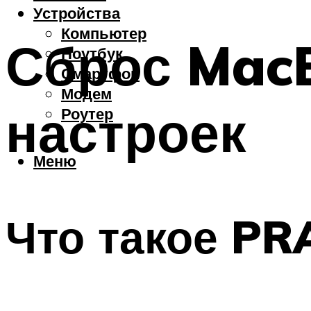
Устройства
Компьютер
Сброс MacB
Ноутбук
Смартфон
Модем
настроек
Роутер
Меню
Что такое P