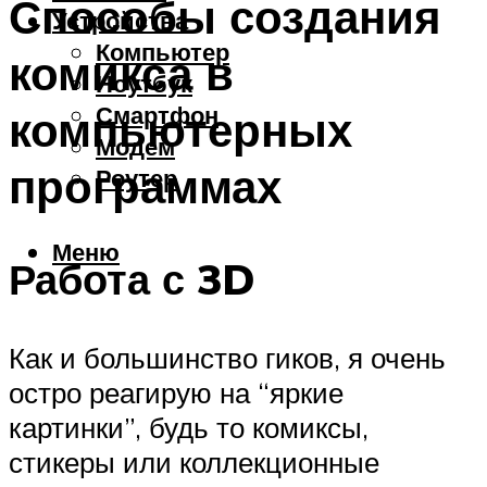
Способы создания
Устройства
Компьютер
комикса в
Ноутбук
Смартфон
компьютерных
Модем
программах
Роутер
Меню
Работа с 3D
Как и большинство гиков, я очень
остро реагирую на “яркие
картинки”, будь то комиксы,
стикеры или коллекционные