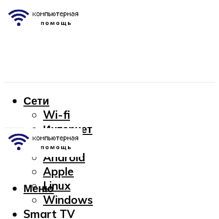
Сети
Wi-fi
Интернет
OC
Android
Apple
Linux
Меню
Windows
Smart TV