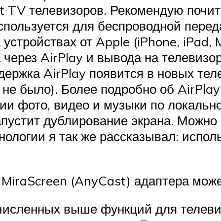
TV телевизоров. Рекомендую почитат
 используется для беспроводной пере
 устройствах от Apple (iPhone, iPad,
через AirPlay и вывода на телевизор
ержка AirPlay появится в новых тел
не было). Более подробно об AirPlay
и фото, видео и музыки по локальной
запустит дублирование экрана. Можно
ехнологии я так же рассказывал: исп
MiraScreen (AnyCast) адаптера може
исленных выше функций для телевизо