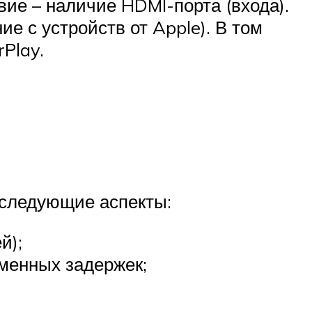
вие – наличие HDMI-порта (входа).
е с устройств от Apple). В том
Play.
 следующие аспекты:
й);
еменных задержек;