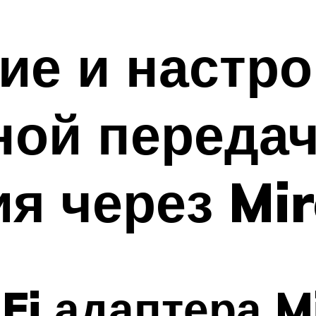
е и настро
ной переда
я через Mir
Fi адаптера M