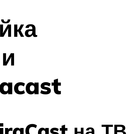
йка
чи
acast
iraCast на ТВ