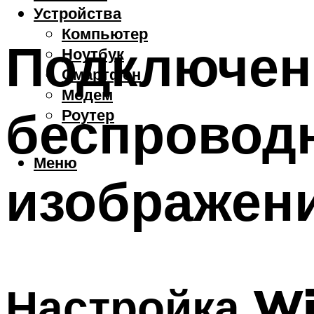
Устройства
Компьютер
Подключени
Ноутбук
Смартфон
Модем
беспровод
Роутер
Меню
изображени
Настройка Wi