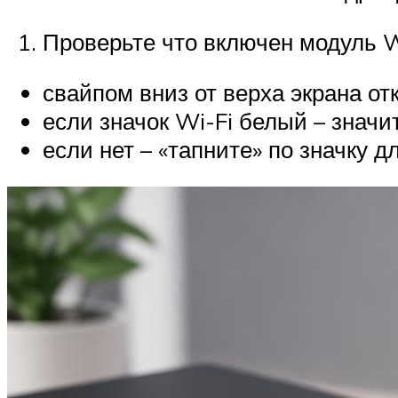
Проверьте что включен модуль W
свайпом вниз от верха экрана от
если значок Wi-Fi белый – значит
если нет – «тапните» по значку д