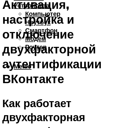
Активация,
Устройства
Компьютер
настройка и
Ноутбук
Смартфон
отключение
Модем
двухфакторной
Роутер
аутентификации
Меню
ВКонтакте
Как работает
двухфакторная