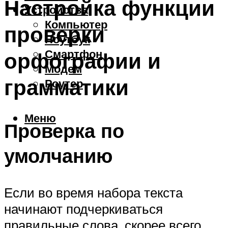
Настройка функции
Устройства
Компьютер
проверки
Ноутбук
Смартфон
орфографии и
Модем
грамматики
Роутер
Меню
Проверка по
умолчанию
Если во время набора текста
начинают подчеркиваться
правильные слова, скорее всего