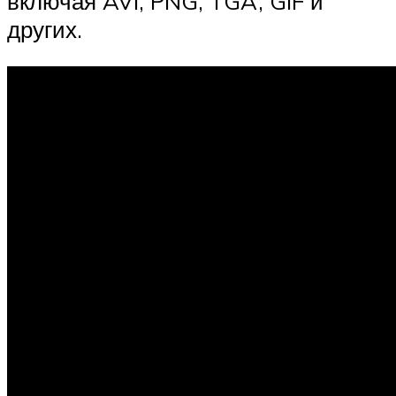
включая AVI, PNG, TGA, GIF и
других.