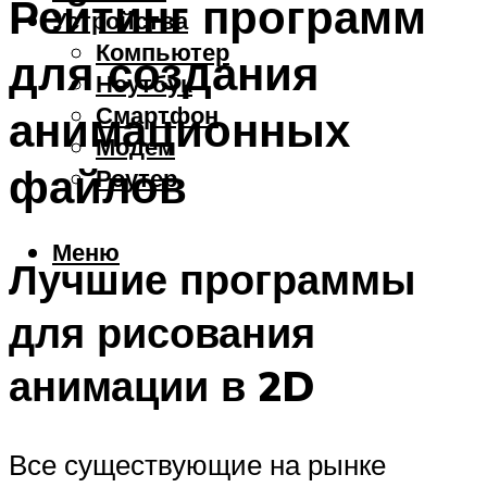
Рейтинг программ
Устройства
Компьютер
для создания
Ноутбук
Смартфон
анимационных
Модем
файлов
Роутер
Меню
Лучшие программы
для рисования
анимации в 2D
Все существующие на рынке