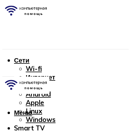
Сети
Wi-fi
Интернет
OC
Android
Apple
Linux
Меню
Windows
Smart TV