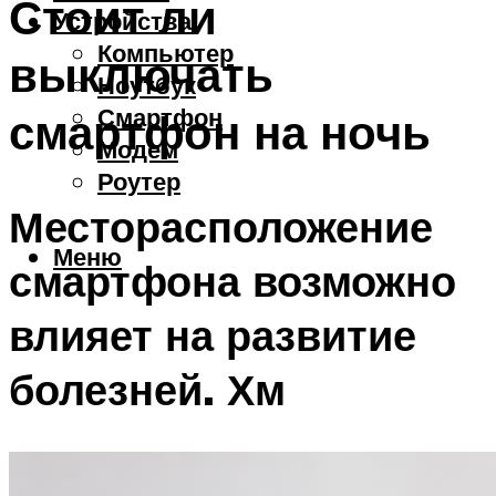
Стоит ли
Устройства
Компьютер
выключать
Ноутбук
Смартфон
смартфон на ночь
Модем
Роутер
Месторасположение
Меню
смартфона возможно
влияет на развитие
болезней. Хм