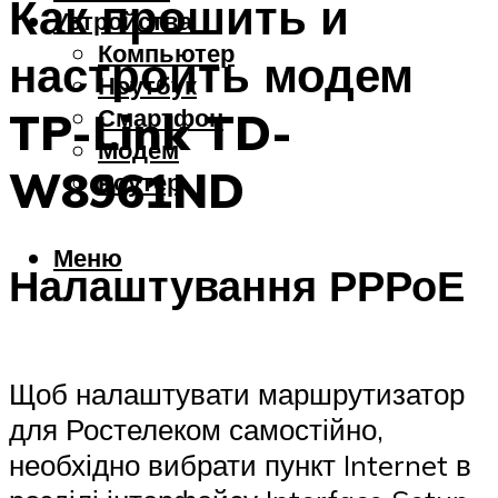
Как прошить и
Устройства
Компьютер
настроить модем
Ноутбук
Смартфон
TP-Link TD-
Модем
W8961ND
Роутер
Меню
Налаштування РРРоЕ
Щоб налаштувати маршрутизатор
для Ростелеком самостійно,
необхідно вибрати пункт Internet в