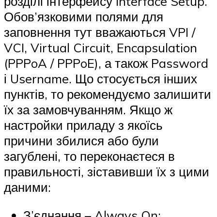
розділі інтерфейсу Interface Setup.
Обов’язковими полями для
заповнення тут вважаються VPI /
VCI, Virtual Circuit, Encapsulation
(PPPoA / PPPoE), а також Password
і Username. Що стосується інших
пунктів, то рекомендуємо залишити
їх за замовчуванням. Якщо ж
настройки приладу з якоїсь
причини збилися або були
загублені, то переконаєтеся в
правильності, зіставивши їх з цими
даними:
З’єднання – Always On;