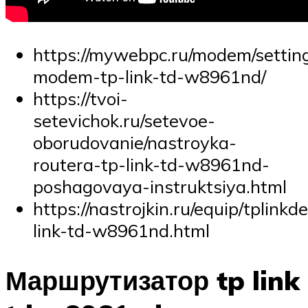
https://mywebpc.ru/modem/settin
modem-tp-link-td-w8961nd/
https://tvoi-
setevichok.ru/setevoe-
oborudovanie/nastroyka-
routera-tp-link-td-w8961nd-
poshagovaya-instruktsiya.html
https://nastrojkin.ru/equip/tplinkd
link-td-w8961nd.html
Маршрутизатор tp link