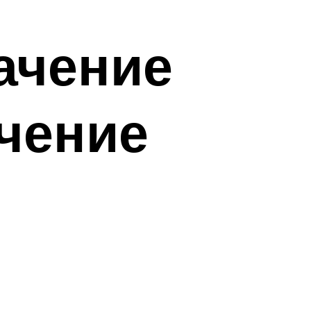
ачение
чение