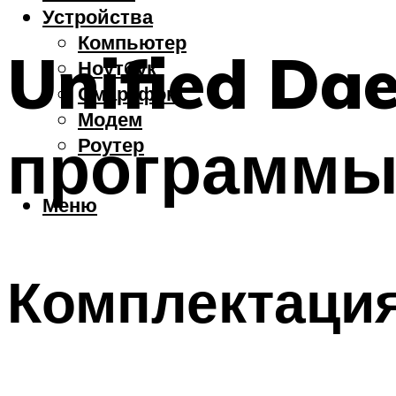
Устройства
Компьютер
Unified Da
Ноутбук
Смартфон
Модем
программы
Роутер
Меню
Комплектаци