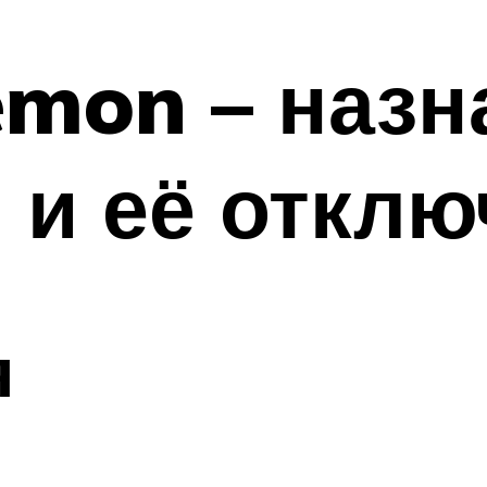
emon – назн
 и её отклю
я