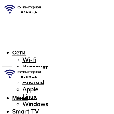
Сети
Wi-fi
Интернет
OC
Android
Apple
Linux
Меню
Windows
Smart TV