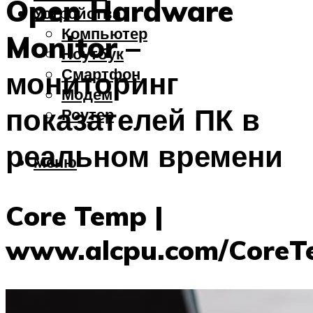
Open Hardware
Устройства
Компьютер
Monitor –
Ноутбук
Смартфон
мониторинг
Модем
показателей ПК в
Роутер
реальном времени
Меню
Core Temp |
www.alcpu.com/Core