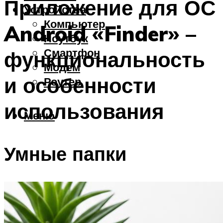
Приложение для ОС
Устройства
Компьютер
Android «Finder» –
Ноутбук
Смартфон
функциональность
Модем
и особенности
Роутер
использования
Меню
Умные папки